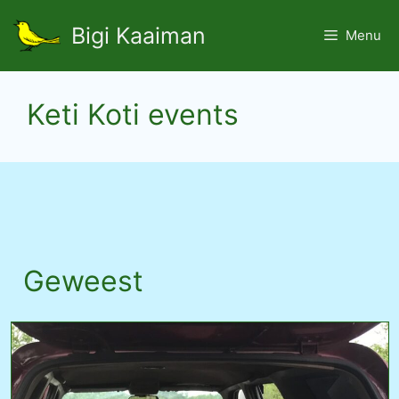
Ga
Bigi Kaaiman
naar
Menu
de
inhoud
Keti Koti events
Geweest