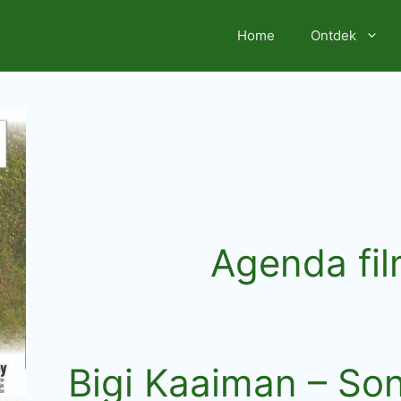
Home
Ontdek
Agenda fi
Bigi Kaaiman – So