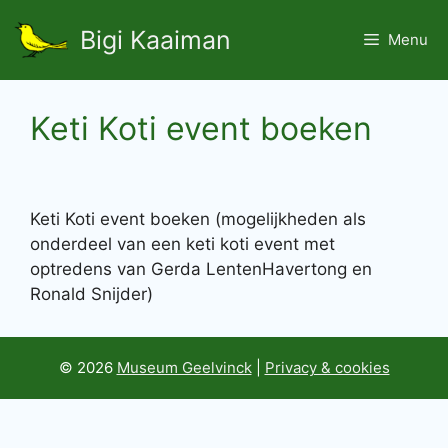
Ga
Bigi Kaaiman
naar
Menu
de
inhoud
Keti Koti event boeken
Keti Koti event boeken (mogelijkheden als
onderdeel van een keti koti event met
optredens van Gerda LentenHavertong en
Ronald Snijder)
© 2026
Museum Geelvinck
|
Privacy & cookies